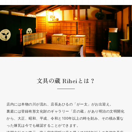
文具の蔵 Riheiとは？
店内には本物の川が流れ、店長あひるの「がー太」がお出迎え。
裏庭には登録有形文化財のギャラリー「庄の蔵」があり明治の文明開化
から、大正、昭和、平成、令和と100年以上の時を刻み、その積み重な
った煉瓦は今でも確認することができます。