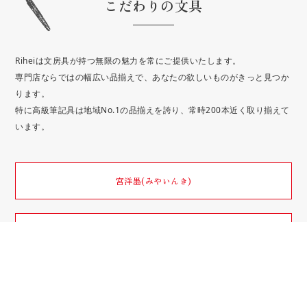
こだわりの文具
Riheiは文房具が持つ無限の魅力を常にご提供いたします。
専門店ならではの幅広い品揃えで、あなたの欲しいものがきっと見つか
ります。
特に高級筆記具は地域No.1の品揃えを誇り、常時200本近く取り揃えて
います。
宮洋墨(みやいんき)
富士山蒔絵
富士ひのき